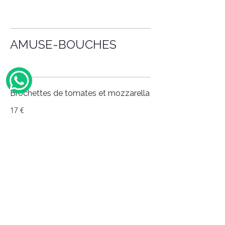
AMUSE-BOUCHES
17 €
Planche Jambon et Melon
26 €
Guacamole com Nachos
22 €