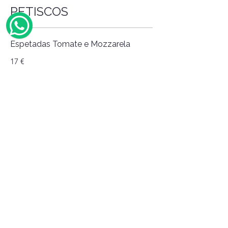
PETISCOS
Espetadas Tomate e Mozzarela
17 €
Tábua Presunto com Melão
26 €
Guacamole com Nachos
22 €
Chouriço Assado com Pão
14 €