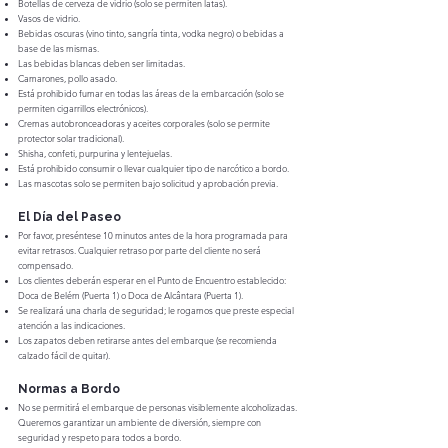
Botellas de cerveza de vidrio (solo se permiten latas).
Vasos de vidrio.
Bebidas oscuras (vino tinto, sangría tinta, vodka negro) o bebidas a
base de las mismas.
Las bebidas blancas deben ser limitadas.
Camarones, pollo asado.
Está prohibido fumar en todas las áreas de la embarcación (solo se
permiten cigarrillos electrónicos).
Cremas autobronceadoras y aceites corporales (solo se permite
protector solar tradicional).
Shisha, confeti, purpurina y lentejuelas.
Está prohibido consumir o llevar cualquier tipo de narcótico a bordo.
Las mascotas solo se permiten bajo solicitud y aprobación previa.
El Día del Paseo
Por favor, preséntese 10 minutos antes de la hora programada para
evitar retrasos. Cualquier retraso por parte del cliente no será
compensado.
Los clientes deberán esperar en el Punto de Encuentro establecido:
Doca de Belém (Puerta 1) o Doca de Alcântara (Puerta 1).
Se realizará una charla de seguridad; le rogamos que preste especial
atención a las indicaciones.
Los zapatos deben retirarse antes del embarque (se recomienda
calzado fácil de quitar).
Normas a Bordo
No se permitirá el embarque de personas visiblemente alcoholizadas.
Queremos garantizar un ambiente de diversión, siempre con
seguridad y respeto para todos a bordo.