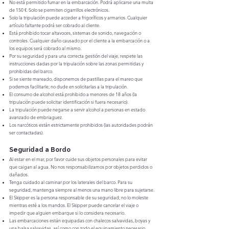
No está permitido fumar en la embarcación. Podrá aplicarse una multa
de 150 €. Solo se permiten cigarrillos electrónicos.
Solo la tripulación puede acceder a frigoríficos y armarios. Cualquier
artículo faltante podrá ser cobrado al cliente.
Está prohibido tocar altavoces, sistemas de sonido, navegación o
controles. Cualquier daño causado por el cliente a la embarcación o a
los equipos será cobrado al mismo.
Por su seguridad y para una correcta gestión del viaje, respete las
instrucciones dadas por la tripulación sobre las zonas permitidas y
prohibidas del barco.
Si se siente mareado, disponemos de pastillas para el mareo que
podemos facilitarle; no dude en solicitarlas a la tripulación.
El consumo de alcohol está prohibido a menores de 18 años (la
tripulación puede solicitar identificación si fuera necesario).
La tripulación puede negarse a servir alcohol a personas en estado
avanzado de embriaguez.
Los narcóticos están estrictamente prohibidos (las autoridades podrán
ser contactadas).
Seguridad a Bordo
Al estar en el mar, por favor cuide sus objetos personales para evitar
que caigan al agua. No nos responsabilizamos por objetos perdidos o
dañados.
Tenga cuidado al caminar por los laterales del barco. Para su
seguridad, mantenga siempre al menos una mano libre para sujetarse.
El Skipper es la persona responsable de su seguridad; no lo moleste
mientras esté a los mandos. El Skipper puede cancelar el viaje o
impedir que alguien embarque si lo considera necesario.
Las embarcaciones están equipadas con chalecos salvavidas, boyas y
una balsa salvavidas, así como con todo el equipamiento necesario