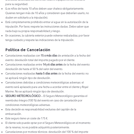
para su seguridad.
(Los niños de hasta 10 años deben usar chaleco obligatoriamente.
Quienes tengan más de 10 años y consideren que deberían usarlo, no
duden en solicitarlo a la tripulación).
Está completamente prohibido entrar al agua sin la autorización de la
tripulación. Por favor, respete las instrucciones dadas. Debe saber que
nada bajo su propia responsabilidad y riesgo.
En ocasiones, la cubierta exterior puede volverse resbaladiza; por favor
tenga cuidado y respete las indicaciones de la tripulación.
Política de Cancelación
Cancelaciones realizadas con
15 o más días
de antelación a la fecha del
evento: devolución total del importe pagado por el cliente.
Cancelaciones realizadas entre
14 y 6 días antes
de la fecha del evento:
devolución de hasta el 50 % del valor del evento.
Cancelaciones realizadas
hasta 5 días antes
de la fecha del evento: no
se aplicará ningún tipo de devolución.
Cancelaciones debidas a condiciones meteorológicas adversas: el
evento será aplazado para una fecha a acordar entre el cliente y Royal
Marine. No se aplicará ningún tipo de devolución.
SEGURO METEOROLÓGICO
– El Seguro Meteorológico garantiza el
reembolso íntegro (100 %) del evento en caso de cancelación por
condiciones meteorológicas adversas.
Esta decisión es responsabilidad exclusiva del capitán de la
embarcación.
Este seguro tiene un coste de 175 €.
El cliente solo puede optar por el Seguro Meteorológico en el momento
de la reserva; no es posible adquirirlo posteriormente.
Cancelaciones por motivos técnicos: devolución del 100 % del importe