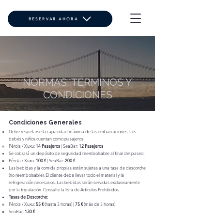
RESERVAR AHORA
NORMAS, TÉRMINOS Y
CONDICIONES
Condiciones Generales
Debe respetarse la capacidad máxima de las embarcaciones. Los
bebés y niños cuentan como pasajeros:
Pérola / Xuxu:
14 Pasajeros
| SeaBar:
12 Pasajeros
Se cobrará un depósito de seguridad reembolsable al final del paseo:
Pérola / Xuxu:
100 €
| SeaBar:
200 €
Las bebidas y la comida propias están sujetas a una tasa de descorche
(no reembolsable). El cliente debe llevar todo el material y la
refrigeración necesarios. Las bebidas serán servidas exclusivamente
por la tripulación. Consulte la lista de Artículos Prohibidos.
Tasas de Descorche:
Pérola / Xuxu:
55 €
(hasta 3 horas) |
75 €
(más de 3 horas)
SeaBar:
130 €