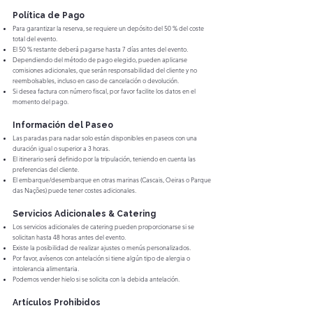
Política de Pago
Para garantizar la reserva, se requiere un depósito del 50 % del coste
total del evento.
El 50 % restante deberá pagarse hasta 7 días antes del evento.
Dependiendo del método de pago elegido, pueden aplicarse
comisiones adicionales, que serán responsabilidad del cliente y no
reembolsables, incluso en caso de cancelación o devolución.
Si desea factura con número fiscal, por favor facilite los datos en el
momento del pago.
Información del Paseo
Las paradas para nadar solo están disponibles en paseos con una
duración igual o superior a 3 horas.
El itinerario será definido por la tripulación, teniendo en cuenta las
preferencias del cliente.
El embarque/desembarque en otras marinas (Cascais, Oeiras o Parque
das Nações) puede tener costes adicionales.
Servicios Adicionales & Catering
Los servicios adicionales de catering pueden proporcionarse si se
solicitan hasta 48 horas antes del evento.
Existe la posibilidad de realizar ajustes o menús personalizados.
Por favor, avísenos con antelación si tiene algún tipo de alergia o
intolerancia alimentaria.
Podemos vender hielo si se solicita con la debida antelación.
Artículos Prohibidos