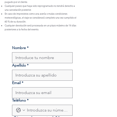
pagado por el cliente.
Cualquier paseo que haya sido reprogramado no tendrá derecho a
una cancelación posterior.
En caso de imprevistos como una avería o malas condiciones
meteorológicas, el viaje se considerará completo una vez cumplido el
60 % de su duración.
Cualquier devolución será procesada en un plazo máximo de 14 días
posteriores a la fecha del evento.
Nombre
*
Apellido
*
Email
*
Teléfono
*