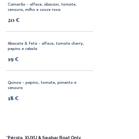
Camarão - alface, abacaxi, tomate,
cenoura, milho e couve roxa
20 €
Abacate & Feta - alface, tomate cherry,
pepino e cebola
19 €
Quinoa - pepino, tomate, pimento e
cenoura
18 €
​*Pérola, XUXU & Seabar Boat Only