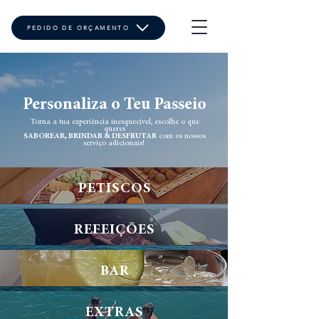
PEDIDO DE ORÇAMENTO
Personaliza o Teu Passeio
Torna a tua experiência inesquecível, escolhe o que
queres
SABOREAR, BRINDAR & DESFRUTAR
com os nossos
serviço adicionais!
PETISCOS
REFEIÇÕES
BAR
EXTRAS