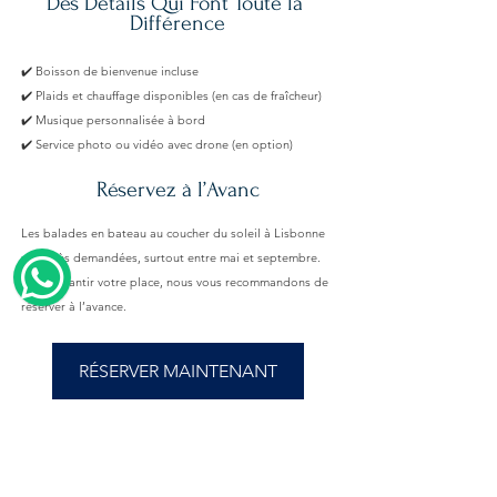
Des Détails Qui Font Toute la 
Différence
✔️ Boisson de bienvenue incluse
✔️ Plaids et chauffage disponibles (en cas de fraîcheur)
✔️ Musique personnalisée à bord
✔️ Service photo ou vidéo avec drone (en option)
Réservez à l’Avanc
Les balades en bateau au coucher du soleil à Lisbonne 
sont très demandées, surtout entre mai et septembre. 
Pour garantir votre place, nous vous recommandons de 
réserver à l’avance.
RÉSERVER MAINTENANT
Mots-clés :
coucher de soleil à Lisbonne
croisière au coucher du soleil
promenade en bateau Lisbonne
expériences romantiques Lisbonne