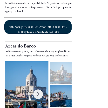
Barco clásico renovado con capacidad hasta 25 pasajeros. Perfecto para
fiestas, puestas de sol y eventos privados en Lisboa. Incluye tripulación,
seguro y combustible.
2H - 500€ | 3H - 600€ | 4H - 700€ | 6H - 1000€ | 7H -
1300€ | Tasa de Puesta de Sol - 50€
Áreas do Barco
Salón con cocina y baño, zona cubierta con bancos y amplio solárium
en la proa. Confort y espacio perfectos para grupos y celebraciones.