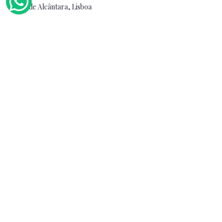
Doca de Alcântara, Lisboa
Royal Marine - Boat Tours in
Lisbon
+351 913 070 746
(llamada a la red móvil nacional)
info@rmprivateportugal.com
Lisbon, Portugal