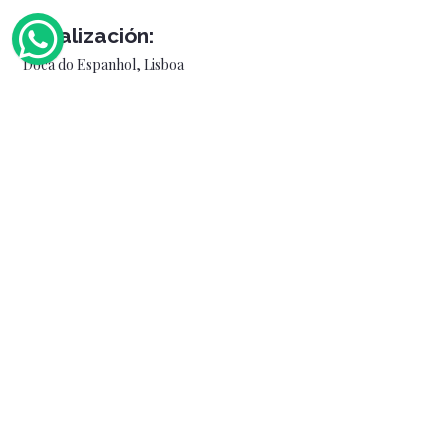
Localización:
Doca do Espanhol, Lisboa
Royal Marine - Boat Tours in
Lisbon
+351 913 070 746
(llamada a la red móvil nacional)