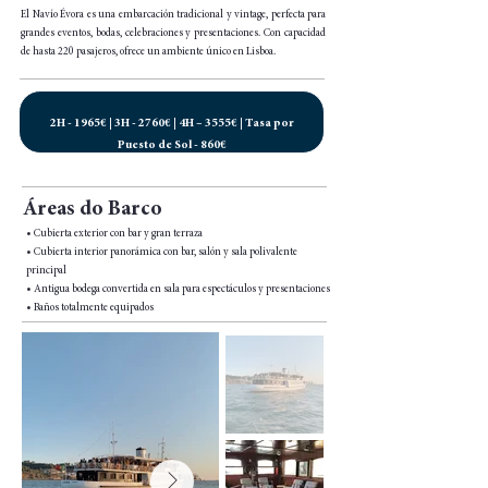
El Navío Évora es una embarcación tradicional y vintage, perfecta para
grandes eventos, bodas, celebraciones y presentaciones. Con capacidad
de hasta 220 pasajeros, ofrece un ambiente único en Lisboa.
2H - 1965€ | 3H - 2760€ | 4H – 3555€ | Tasa por
Puesto de Sol - 860€
Áreas do Barco
• Cubierta exterior con bar y gran terraza
• Cubierta interior panorámica con bar, salón y sala polivalente
principal
• Antigua bodega convertida en sala para espectáculos y presentaciones
• Baños totalmente equipados