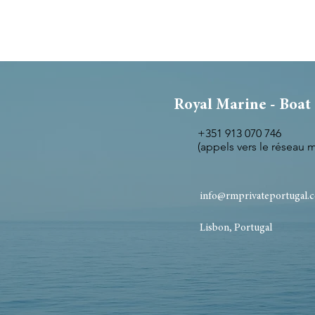
Royal Marine - Boat
+351 913 070 746
(appels vers le réseau 
info@rmprivateportugal.
Lisbon, Portugal