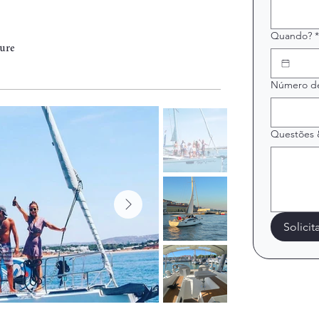
Quando?
*
eure
Número de
Questões 
Solici