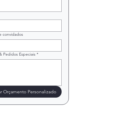
 convidados
& Pedidos Especiais
*
tar Orçamento Personalizado