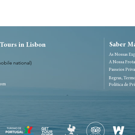
Saber M
 Tours in Lisbon
As Nossas Exp
mobile national)
A Nossa Frot
Passeios Priv
Regras, Term
com
Política de Pr