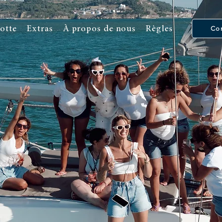
lotte
Extras
À propos de nous
Règles
Con