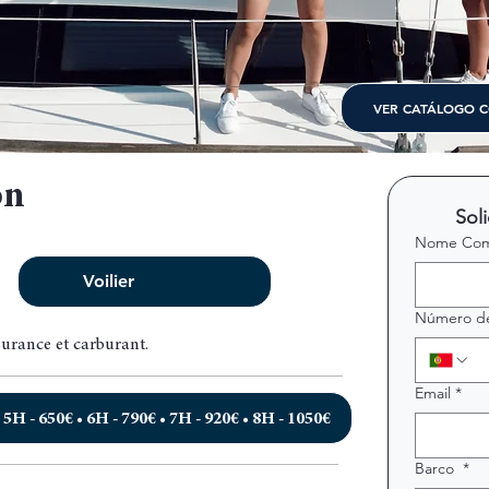
VER CATÁLOGO 
on
Sol
Nome Com
Voilier
Número de
surance et carburant.
Email
*
 5H - 650€ • 6H - 790€ • 7H - 920€ • 8H - 1050€
Barco
*