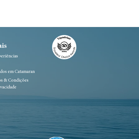
ais
eriências
a
ados em Catamaran
os & Condições
ivacidade