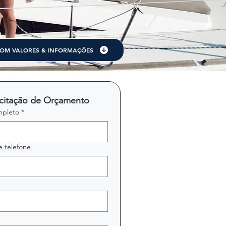
COM VALORES & INFORMAÇÕES
icitação de Orçamento
pleto
*
 telefone