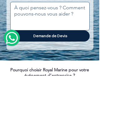
Demande de Devis
Pourquoi choisir Royal Marine pour votre
événement d’entreprise ?
Emplacement privilégié : Départ depuis le
cœur de Lisbonne, avec un accès facile.
Expérience exclusive : Catamarans
modernes, spacieux et entièrement
équipés.
Team building personnalisé : Activités de
groupe, jeux à bord, animations nautiques
et ateliers.
Capacité flexible : De réunions privées à
des événements de plus de 40