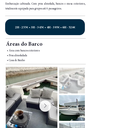
Embarcação cabinada. Com proa almofada, bancos e mesa exteriores,
totalmente equipada para grupos até 6 passageiros.
2H - 255€ • 3H - 345€ • 4H - 395€ • 6H - 520€
Áreas do Barco
• Área com bancos exteriores
• Proa almofadada
• Casa de Banho